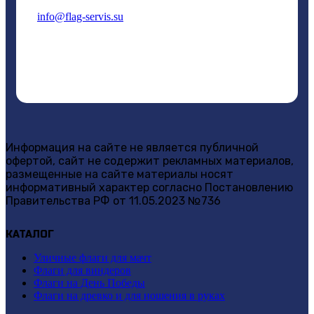
info@flag-servis.su
Информация на сайте не является публичной
офертой, сайт не содержит рекламных материалов,
размещенные на сайте материалы носят
информативный характер согласно Постановлению
Правительства РФ от 11.05.2023 №736
КАТАЛОГ
Уличные флаги для мачт
Флаги для виндеров
Флаги на День Победы
Флаги на древко и для ношения в руках